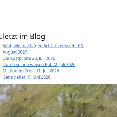
uletzt im Blog
Seht, wie mächt'gen Schritts er strebt
06.
August 2026
Die Kostprobe
28. Juli 2026
Durch seinen weisen Rat
22. Juli 2026
Mit lindem Trost
11. Juli 2026
Ganz dabei
19. Juni 2026